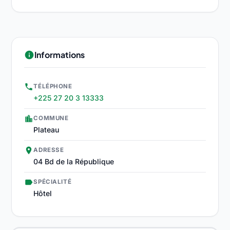
Informations
info
phone
TÉLÉPHONE
+225 27 20 3 13333
location_city
COMMUNE
Plateau
place
ADRESSE
04 Bd de la République
label
SPÉCIALITÉ
Hôtel