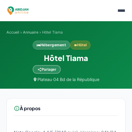
Accueil
Annuaire
Hôtel Tiama
chevron_right
chevron_right
Hébergement
Hôtel
hotel
label
Hôtel Tiama
share
Partager
Plateau
·
04 Bd de la République
location_on
À propos
info_outline