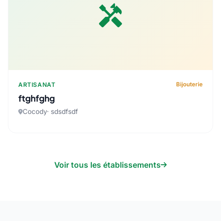
handyman
ARTISANAT
Bijouterie
ftghfghg
Cocody· sdsdfsdf
Voir tous les établissements