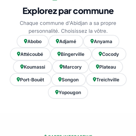
Explorez par commune
Chaque commune d'Abidjan a sa propre
personnalité. Choisissez la vôtre.
Abobo
Adjamé
Anyama
Attécoubé
Bingerville
Cocody
Koumassi
Marcory
Plateau
Port-Bouët
Songon
Treichville
Yopougon