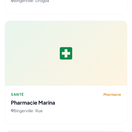
Bingerville· Drogba
local_hospital
SANTÉ
Pharmacie
Pharmacie Marina
Bingerville· Rue