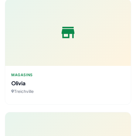
store
MAGASINS
Olivia
Treichville