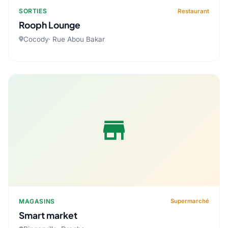
SORTIES
Restaurant
Rooph Lounge
Cocody· Rue Abou Bakar
store
MAGASINS
Supermarché
Smart market