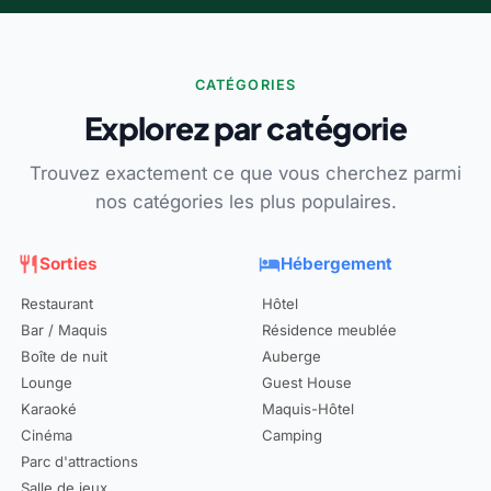
CATÉGORIES
Explorez par catégorie
Trouvez exactement ce que vous cherchez parmi
nos catégories les plus populaires.
restaurant
Sorties
hotel
Hébergement
Restaurant
Hôtel
Bar / Maquis
Résidence meublée
Boîte de nuit
Auberge
Lounge
Guest House
Karaoké
Maquis-Hôtel
Cinéma
Camping
Parc d'attractions
Salle de jeux