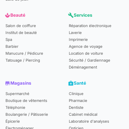
spa
Beauté
build
Services
Salon de coiffure
Réparation électronique
Institut de beauté
Laverie
Spa
Imprimerie
Barbier
Agence de voyage
Manucure / Pédicure
Location de voiture
Tatouage / Piercing
Sécurité / Gardiennage
Déménagement
store
Magasins
medical_services
Santé
Supermarché
Clinique
Boutique de vêtements
Pharmacie
Téléphonie
Dentiste
Boulangerie / Pâtisserie
Cabinet médical
Épicerie
Laboratoire d'analyses
Électroménager
Opticien