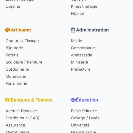
Librairie
Kinésithérapie
Hôpital
palette
Artisanat
account_balance
Administration
Couture / Tissage
Mairie
Bijouterie
Commissariat
Poterie
Ambassade
Sculpture / Peinture
Ministère
Cordonnerie
Préfecture
Menuiserie
Ferronnerie
payments
Banques & Finance
school
Éducation
Agence Bancaire
École Primaire
Distributeur (GAB)
Collège / Lycée
Assurance
Université
Microfinance
Grande École