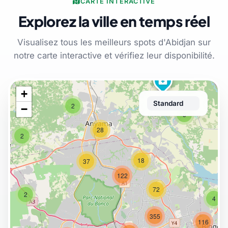
CARTE INTERACTIVE
Explorez la ville en temps réel
Visualisez tous les meilleurs spots d'Abidjan sur
notre carte interactive et vérifiez leur disponibilité.
medical_services
+
2
−
3
28
2
18
37
122
72
2
4
355
116