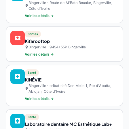
Bingerville · Route de M'Bato Bouake, Bingerville,
location_on
Côte d'Ivoire
Voir les détails →
Sorties
local_activity
Kifarooftop
Bingerville · 9454+55P Bingerville
location_on
Voir les détails →
Santé
local_hospital
KINÉVIE
Bingerville · oribat cité Don Mello 1, Rte d'Abatta,
location_on
Abidjan, Côte d'Ivoire
Voir les détails →
Santé
local_hospital
Laboratoire dentaire MC Esthétique Lab+