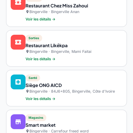
local_activity
Restaurant Chez Miss Zahoui
Bingerville · Bingerville Anan
location_on
Voir les détails →
Sorties
local_activity
Restaurant Likékpa
Bingerville · Bingerville, Mami Faitai
location_on
Voir les détails →
Santé
local_hospital
Siège ONG AICD
Bingerville · 84J6+8G5, Bingerville, Côte d'Ivoire
location_on
Voir les détails →
Magasins
store
Smart market
Bingerville · Carrefour freed word
location_on