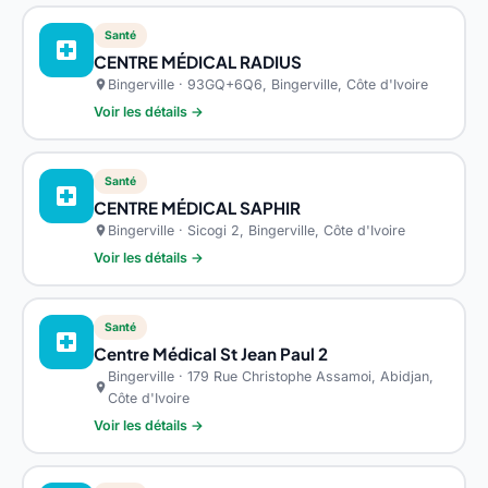
Santé
local_hospital
CENTRE MÉDICAL RADIUS
Bingerville · 93GQ+6Q6, Bingerville, Côte d'Ivoire
location_on
Voir les détails →
Santé
local_hospital
CENTRE MÉDICAL SAPHIR
Bingerville · Sicogi 2, Bingerville, Côte d'Ivoire
location_on
Voir les détails →
Santé
local_hospital
Centre Médical St Jean Paul 2
Bingerville · 179 Rue Christophe Assamoi, Abidjan,
location_on
Côte d'Ivoire
Voir les détails →