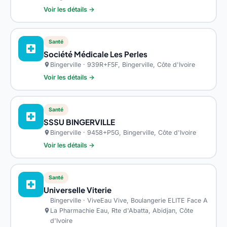
Voir les détails →
Santé
local_hospital
Société Médicale Les Perles
Bingerville · 939R+F5F, Bingerville, Côte d'Ivoire
location_on
Voir les détails →
Santé
local_hospital
SSSU BINGERVILLE
Bingerville · 9458+P5G, Bingerville, Côte d'Ivoire
location_on
Voir les détails →
Santé
local_hospital
Universelle Viterie
Bingerville · ViveEau Vive, Boulangerie ELITE Face A
La Pharmachie Eau, Rte d'Abatta, Abidjan, Côte
location_on
d'Ivoire