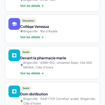
Voir les détails →
Education
school
Collège Venezua
Bingerville · Rte d'Abatta
location_on
Voir les détails →
Santé
local_hospital
Devant la pharmacie marie
Bingerville · 938R+552, Unnamed Road, Cité ADE
location_on
MENSA, Côte d'Ivoire
Voir les détails →
Santé
local_hospital
Dom distibution
Bingerville · 944F+7CP Carrefour acatel, Bingerville,
location_on
Côte d'Ivoire