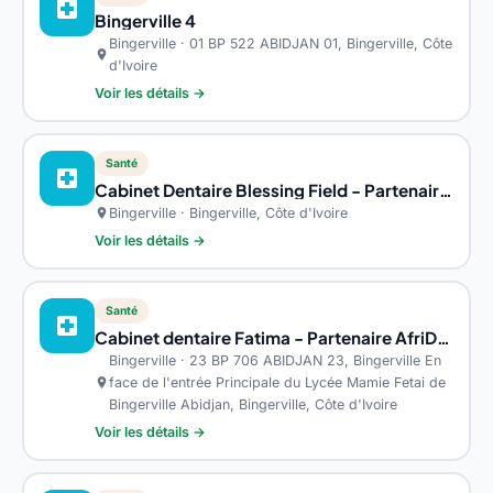
local_hospital
Bingerville 4
Bingerville · 01 BP 522 ABIDJAN 01, Bingerville, Côte
location_on
d'Ivoire
Voir les détails →
Santé
local_hospital
Cabinet Dentaire Blessing Field - Partenaire AfriDoctor
Bingerville · Bingerville, Côte d'Ivoire
location_on
Voir les détails →
Santé
local_hospital
Cabinet dentaire Fatima - Partenaire AfriDoctor
Bingerville · 23 BP 706 ABIDJAN 23, Bingerville En
face de l'entrée Principale du Lycée Mamie Fetai de
location_on
Bingerville Abidjan, Bingerville, Côte d'Ivoire
Voir les détails →