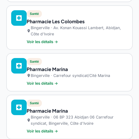
Santé
local_hospital
Pharmacie Les Colombes
Bingerville · Av. Konan Kouassi Lambert, Abidjan,
location_on
Côte d'Ivoire
Voir les détails →
Santé
local_hospital
Pharmacie Marina
Bingerville · Carrefour syndicat/Cité Marina
location_on
Voir les détails →
Santé
local_hospital
Pharmacie Marina
Bingerville · 06 BP 323 Abidjan 06 Carrefour
location_on
syndicat, Bingerville, Côte d'Ivoire
Voir les détails →