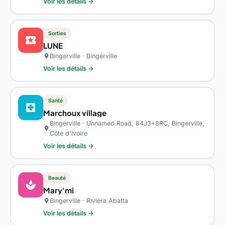
Voir les détails →
Sorties
local_activity
LUNE
Bingerville · Bingerville
location_on
Voir les détails →
Santé
local_hospital
Marchoux village
Bingerville · Unnamed Road, 84J3+8RC, Bingerville,
location_on
Côte d'Ivoire
Voir les détails →
Beauté
spa
Mary'mi
Bingerville · Riviera Abatta
location_on
Voir les détails →