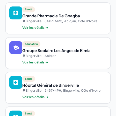
Santé
local_hospital
Grande Pharmacie De Gbagba
Bingerville · 84X7+MRQ, Abidjan, Côte d'Ivoire
location_on
Voir les détails →
Education
school
Groupe Scolaire Les Anges de Kimia
Bingerville · Abidjan
location_on
Voir les détails →
Santé
local_hospital
Hôpital Général de Bingerville
Bingerville · 9467+4PH, Bingerville, Côte d'Ivoire
location_on
Voir les détails →
Santé