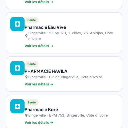
Voir les détails →
Santé
local_hospital
Pharmacie Eau Vive
Bingerville · 25 bp 170, 1, cidex, 25, Abidjan, Côte
location_on
d'Ivoire
Voir les détails →
Santé
local_hospital
PHARMACIE HAVILA
Bingerville · BP 27, Bingerville, Côte d'Ivoire
location_on
Voir les détails →
Santé
local_hospital
Pharmacie Koré
Bingerville · BPM 753, Bingerville, Côte d'Ivoire
location_on
Voir les détails →