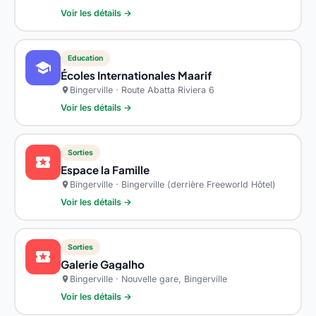
Voir les détails →
Education
school
Écoles Internationales Maarif
Bingerville · Route Abatta Riviera 6
location_on
Voir les détails →
Sorties
local_activity
Espace la Famille
Bingerville · Bingerville (derrière Freeworld Hôtel)
location_on
Voir les détails →
Sorties
local_activity
Galerie Gagalho
Bingerville · Nouvelle gare, Bingerville
location_on
Voir les détails →