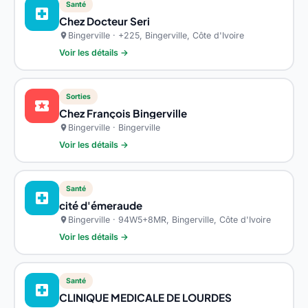
Santé
local_hospital
Chez Docteur Seri
Bingerville · +225, Bingerville, Côte d'Ivoire
location_on
Voir les détails →
Sorties
local_activity
Chez François Bingerville
Bingerville · Bingerville
location_on
Voir les détails →
Santé
local_hospital
cité d'émeraude
Bingerville · 94W5+8MR, Bingerville, Côte d'Ivoire
location_on
Voir les détails →
Santé
local_hospital
CLINIQUE MEDICALE DE LOURDES