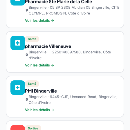
Pharmacie Ste Marie de la Celle
Bingerville · 05 BP 2308 Abidjan 05 Bingerville, CITE
location_on
OLYMPE, PROMOGIN, Côte d'Ivoire
Voir les détails →
Santé
local_hospital
pharmacie Villeneuve
Bingerville · +2250140097580, Bingerville, Côte
location_on
d'Ivoire
Voir les détails →
Santé
local_hospital
PMI Bingerville
Bingerville · 9445+GJF, Unnamed Road, Bingerville,
location_on
Côte d'Ivoire
Voir les détails →
Sorties