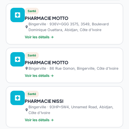
Santé
local_hospital
PHARMACIE MOTTO
Bingerville · 936V+GGG 3575, 3549, Boulevard
location_on
Dominique Ouattara, Abidjan, Côte d'Ivoire
Voir les détails →
Santé
local_hospital
PHARMACIE MOTTO
Bingerville · 86 Rue Gomon, Bingerville, Côte d'Ivoire
location_on
Voir les détails →
Santé
local_hospital
PHARMACIE NISSI
Bingerville · 93HP+5W4, Unnamed Road, Abidjan,
location_on
Côte d'Ivoire
Voir les détails →