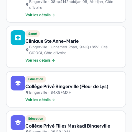
Bingerville · 08bp4142abidjan 08, Abidjan, Côte
location_on
d'Ivoire
Voir les détails →
Santé
local_hospital
Clinique Ste Anne-Marie
Bingerville · Unnamed Road, 93JQ+85V, Cité
location_on
CICOGI, Côte d'Ivoire
Voir les détails →
Education
school
Collège Privé Bingerville (Fleur de Lys)
Bingerville · 84X8+MXH
location_on
Voir les détails →
Education
school
Collège Privé Filles Maskadi Bingerville
Bingerville · 25 BP 1041
location_on