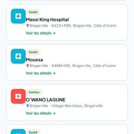
Santé
local_hospital
Messi King Hospital
Bingerville · 942G+F6R, Bingerville, Côte d'Ivoire
location_on
Voir les détails →
Santé
local_hospital
Moussa
Bingerville · 948M+M9, Bingerville, Côte d'Ivoire
location_on
Voir les détails →
Sorties
local_activity
O'WANO LAGUNE
Bingerville · Village Marchoux, Bingerville
location_on
Voir les détails →
Santé