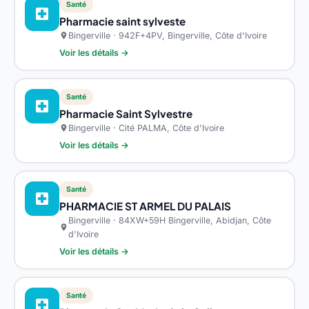
Santé
local_hospital
Pharmacie saint sylveste
Bingerville · 942F+4PV, Bingerville, Côte d'Ivoire
location_on
Voir les détails →
Santé
local_hospital
Pharmacie Saint Sylvestre
Bingerville · Cité PALMA, Côte d'Ivoire
location_on
Voir les détails →
Santé
local_hospital
PHARMACIE ST ARMEL DU PALAIS
Bingerville · 84XW+59H Bingerville, Abidjan, Côte
location_on
d'Ivoire
Voir les détails →
Santé
local_hospital