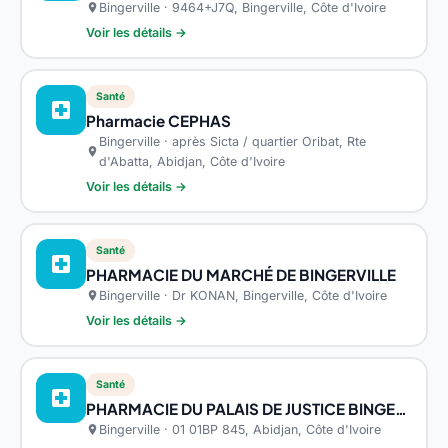
Bingerville · 9464+J7Q, Bingerville, Côte d'Ivoire
location_on
Voir les détails →
Santé
local_hospital
Pharmacie CEPHAS
Bingerville · après Sicta / quartier Oribat, Rte
location_on
d'Abatta, Abidjan, Côte d'Ivoire
Voir les détails →
Santé
local_hospital
PHARMACIE DU MARCHÉ DE BINGERVILLE
Bingerville · Dr KONAN, Bingerville, Côte d'Ivoire
location_on
Voir les détails →
Santé
local_hospital
PHARMACIE DU PALAIS DE JUSTICE BINGERVILLE
Bingerville · 01 01BP 845, Abidjan, Côte d'Ivoire
location_on