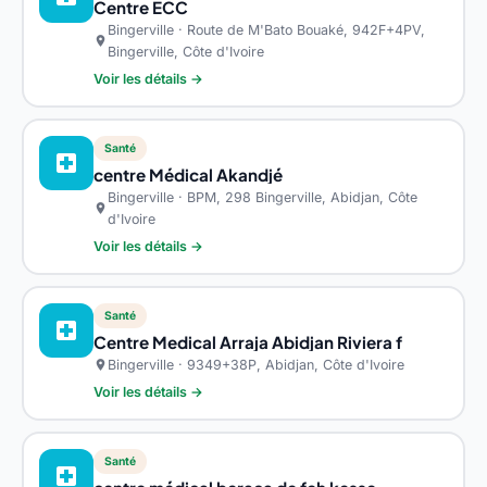
Centre ECC
Bingerville · Route de M'Bato Bouaké, 942F+4PV,
location_on
Bingerville, Côte d'Ivoire
Voir les détails →
Santé
local_hospital
centre Médical Akandjé
Bingerville · BPM, 298 Bingerville, Abidjan, Côte
location_on
d'Ivoire
Voir les détails →
Santé
local_hospital
Centre Medical Arraja Abidjan Riviera f
Bingerville · 9349+38P, Abidjan, Côte d'Ivoire
location_on
Voir les détails →
Santé
local_hospital