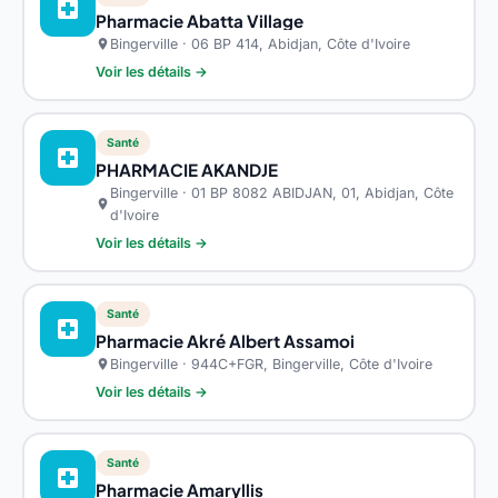
local_hospital
Pharmacie Abatta Village
Bingerville · 06 BP 414, Abidjan, Côte d'Ivoire
location_on
Voir les détails →
Santé
local_hospital
PHARMACIE AKANDJE
Bingerville · 01 BP 8082 ABIDJAN, 01, Abidjan, Côte
location_on
d'Ivoire
Voir les détails →
Santé
local_hospital
Pharmacie Akré Albert Assamoi
Bingerville · 944C+FGR, Bingerville, Côte d'Ivoire
location_on
Voir les détails →
Santé
local_hospital
Pharmacie Amaryllis