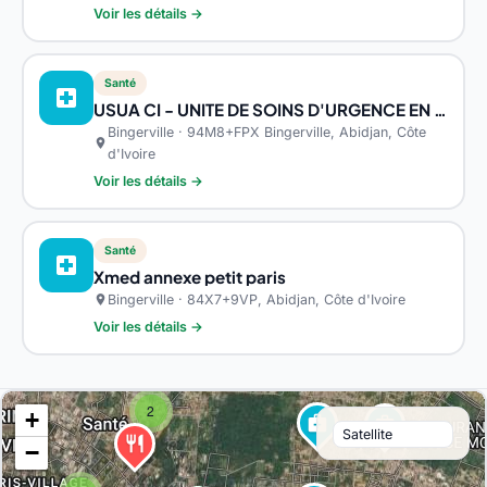
Voir les détails →
Santé
local_hospital
USUA CI - UNITE DE SOINS D'URGENCE EN ADDICTOLOGIE
Bingerville · 94M8+FPX Bingerville, Abidjan, Côte
location_on
d'Ivoire
Voir les détails →
Santé
local_hospital
Xmed annexe petit paris
Bingerville · 84X7+9VP, Abidjan, Côte d'Ivoire
location_on
Voir les détails →
2
+
medical_services
medical_services
restaurant
−