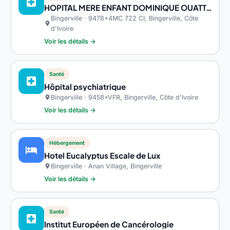
local_hospital
HOPITAL MERE ENFANT DOMINIQUE OUATTARA DE BINGERVILLE
Bingerville · 9478+4MC 722 CI, Bingerville, Côte
location_on
d'Ivoire
Voir les détails →
Santé
local_hospital
Hôpital psychiatrique
Bingerville · 9458+VFR, Bingerville, Côte d'Ivoire
location_on
Voir les détails →
Hébergement
hotel
Hotel Eucalyptus Escale de Lux
Bingerville · Anan Village, Bingerville
location_on
Voir les détails →
Santé
local_hospital
Institut Européen de Cancérologie