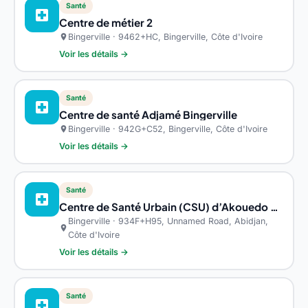
Santé
local_hospital
Centre de métier 2
Bingerville · 9462+HC, Bingerville, Côte d'Ivoire
location_on
Voir les détails →
Santé
local_hospital
Centre de santé Adjamé Bingerville
Bingerville · 942G+C52, Bingerville, Côte d'Ivoire
location_on
Voir les détails →
Santé
local_hospital
Centre de Santé Urbain (CSU) d’Akouedo Attie
Bingerville · 934F+H95, Unnamed Road, Abidjan,
location_on
Côte d'Ivoire
Voir les détails →
Santé
local_hospital