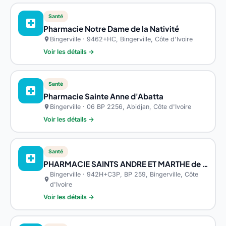
Santé
local_hospital
Pharmacie Notre Dame de la Nativité
Bingerville · 9462+HC, Bingerville, Côte d'Ivoire
location_on
Voir les détails →
Santé
local_hospital
Pharmacie Sainte Anne d'Abatta
Bingerville · 06 BP 2256, Abidjan, Côte d'Ivoire
location_on
Voir les détails →
Santé
local_hospital
PHARMACIE SAINTS ANDRE ET MARTHE de Bingerville
Bingerville · 942H+C3P, BP 259, Bingerville, Côte
location_on
d'Ivoire
Voir les détails →