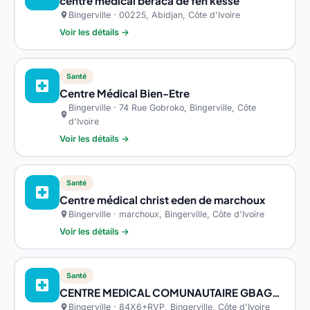
centre médical beraca de feh kesse
Bingerville · 00225, Abidjan, Côte d'Ivoire
location_on
Voir les détails →
Santé
local_hospital
Centre Médical Bien-Etre
Bingerville · 74 Rue Gobroko, Bingerville, Côte
location_on
d'Ivoire
Voir les détails →
Santé
local_hospital
Centre médical christ eden de marchoux
Bingerville · marchoux, Bingerville, Côte d'Ivoire
location_on
Voir les détails →
Santé
local_hospital
CENTRE MEDICAL COMUNAUTAIRE GBAGBA
Bingerville · 84X6+RVP, Bingerville, Côte d'Ivoire
location_on