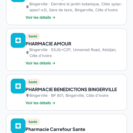
Bingerville · Derrière le jardin botanique, Cités spiac-
location_on
opes1-s3i, Gare de taxis, Bingerville, Côte d'Ivoire
Voir les détails →
Santé
local_hospital
PHARMACIE AMOUR
Bingerville · 93JQ+C2P, Unnamed Road, Abidjan,
location_on
Côte d'Ivoire
Voir les détails →
Santé
local_hospital
PHARMACIE BENEDICTIONS BINGERVILLE
Bingerville · BP 801, Bingerville, Côte d'Ivoire
location_on
Voir les détails →
Santé
local_hospital
Pharmacie Carrefour Sante