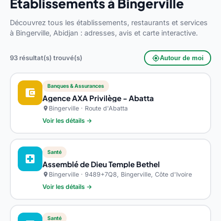
Établissements à Bingerville
Découvrez tous les établissements, restaurants et services
à Bingerville, Abidjan : adresses, avis et carte interactive.
93 résultat(s) trouvé(s)
my_location
Autour de moi
Banques & Assurances
account_balance_wallet
Agence AXA Privilège - Abatta
Bingerville · Route d'Abatta
location_on
Voir les détails →
Santé
local_hospital
Assemblé de Dieu Temple Bethel
Bingerville · 9489+7Q8, Bingerville, Côte d'Ivoire
location_on
Voir les détails →
Santé