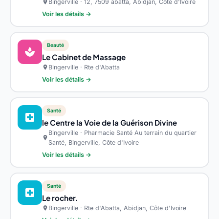
Bingerville · 12, 7509 abatta, Abidjan, Côte d'Ivoire
location_on
Voir les détails →
Beauté
spa
Le Cabinet de Massage
Bingerville · Rte d'Abatta
location_on
Voir les détails →
Santé
local_hospital
le Centre la Voie de la Guérison Divine
Bingerville · Pharmacie Santé Au terrain du quartier
location_on
Santé, Bingerville, Côte d'Ivoire
Voir les détails →
Santé
local_hospital
Le rocher.
Bingerville · Rte d'Abatta, Abidjan, Côte d'Ivoire
location_on