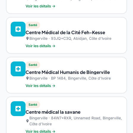
Voir les détails →
Santé
local_hospital
Centre Médical de la Cité Feh-Kesse
Bingerville · 93JQ+C3Q, Abidjan, Côte d'Ivoire
location_on
Voir les détails →
Santé
local_hospital
Centre Médical Humanis de Bingerville
Bingerville · BP 1484, Bingerville, Côte d'Ivoire
location_on
Voir les détails →
Santé
local_hospital
Centre médical la savane
Bingerville · 84W7+RXR, Unnamed Road, Bingerville,
location_on
Côte d'Ivoire
Voir les détails →