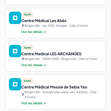
Santé
local_hospital
Centre Médical Les Abés
Bingerville · bp 1019, Abidjan, Côte d'Ivoire
location_on
Voir les détails →
Santé
local_hospital
Centre Medical LES ARCHANGES
Bingerville · 9459+PMG, Bingerville, Côte d'Ivoire
location_on
Voir les détails →
Santé
local_hospital
Centre Médical Messie de Sebia Yao
Bingerville · biongerville sebia yao, Abidjan, Côte
location_on
d'Ivoire
Voir les détails →