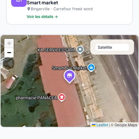
Smart market
Bingerville · Carrefour freed word
location_on
Voir les détails →
+
−
store
Leaflet
|
© Google Maps