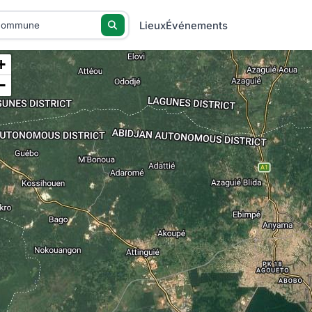
Lieux
Événements
+
−