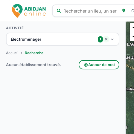
ACTIVITÉ
Électroménager
close
1
Accueil
›
Recherche
Aucun établissement trouvé.
my_location
Autour de moi