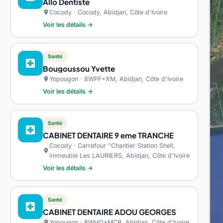
Allo Dentiste
Cocody · Cocody, Abidjan, Côte d'Ivoire
location_on
Voir les détails →
Santé
local_hospital
Bougoussou Yvette
Yopougon · 8WPF+XM, Abidjan, Côte d'Ivoire
location_on
Voir les détails →
Santé
local_hospital
CABINET DENTAIRE 9 eme TRANCHE
Cocody · Carrefour "Chantier Station Shell,
location_on
immeuble Les LAURIERS, Abidjan, Côte d'Ivoire
Voir les détails →
Santé
local_hospital
CABINET DENTAIRE ADOU GEORGES
Yopougon · 8WHQ+MCR, Abidjan, Côte d'Ivoire
location_on