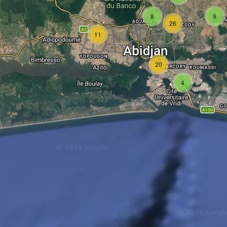
8
9
26
11
20
4