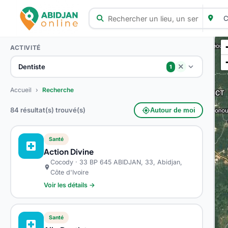
ACTIVITÉ
Dentiste
close
1
Accueil
›
Recherche
84 résultat(s) trouvé(s)
my_location
Autour de moi
Santé
local_hospital
Action Divine
Cocody · 33 BP 645 ABIDJAN, 33, Abidjan,
location_on
Côte d'Ivoire
Voir les détails →
Santé
local_hospital