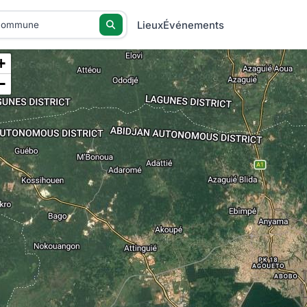
Lieux
Événements
+
−