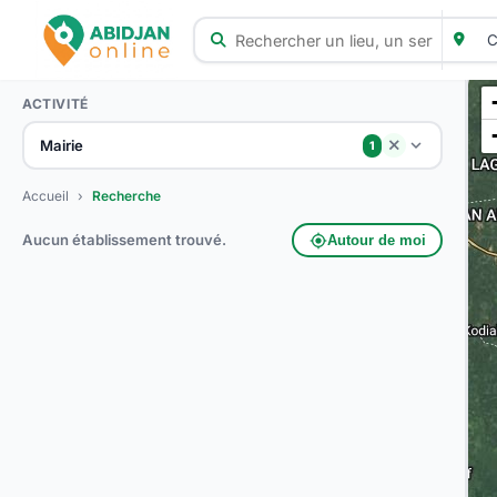
ACTIVITÉ
Mairie
close
1
Accueil
›
Recherche
Aucun établissement trouvé.
my_location
Autour de moi