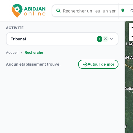
ACTIVITÉ
Tribunal
close
1
Accueil
›
Recherche
Aucun établissement trouvé.
my_location
Autour de moi