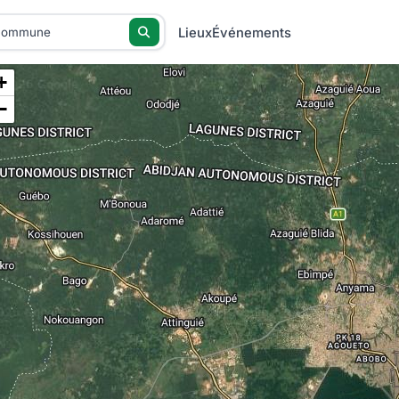
Lieux
Événements
+
−