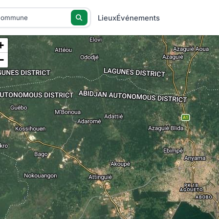
Lieux
Événements
+
−