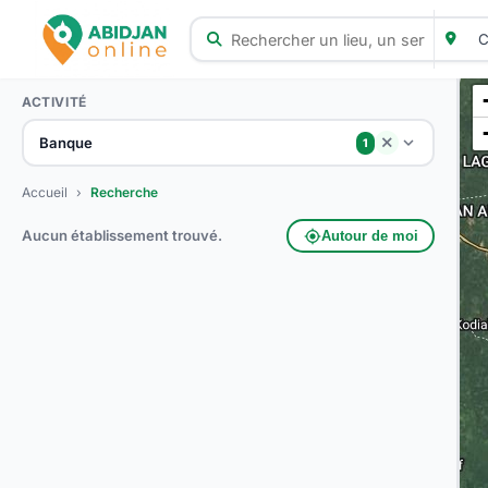
ACTIVITÉ
Banque
close
1
Accueil
›
Recherche
Aucun établissement trouvé.
my_location
Autour de moi