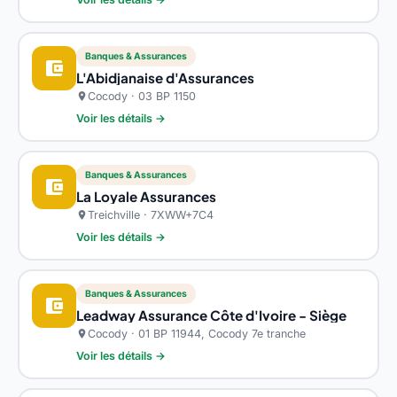
Banques & Assurances
account_balance_wallet
L'Abidjanaise d'Assurances
Cocody · 03 BP 1150
location_on
Voir les détails →
Banques & Assurances
account_balance_wallet
La Loyale Assurances
Treichville · 7XWW+7C4
location_on
Voir les détails →
Banques & Assurances
account_balance_wallet
Leadway Assurance Côte d'Ivoire - Siège
Cocody · 01 BP 11944, Cocody 7e tranche
location_on
Voir les détails →