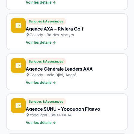
Voir les détails →
Banques & Assurances
account_balance_wallet
Agence AXA - Riviera Golf
Cocody · Bd des Martyrs
location_on
Voir les détails →
Banques & Assurances
account_balance_wallet
Agence Générale Leaders AXA
Cocody · Voie Djibi, Angré
location_on
Voir les détails →
Banques & Assurances
account_balance_wallet
Agence SUNU - Yopougon Figayo
Yopougon · 8WXP+XH4
location_on
Voir les détails →