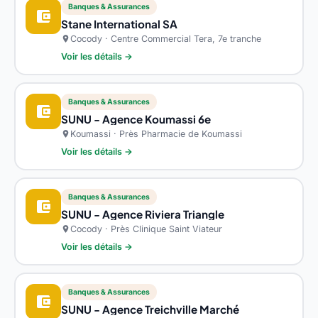
Banques & Assurances
account_balance_wallet
Stane International SA
Cocody · Centre Commercial Tera, 7e tranche
location_on
Voir les détails →
Banques & Assurances
account_balance_wallet
SUNU - Agence Koumassi 6e
Koumassi · Près Pharmacie de Koumassi
location_on
Voir les détails →
Banques & Assurances
account_balance_wallet
SUNU - Agence Riviera Triangle
Cocody · Près Clinique Saint Viateur
location_on
Voir les détails →
Banques & Assurances
account_balance_wallet
SUNU - Agence Treichville Marché