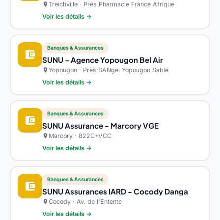
Treichville · Près Pharmacie France Afrique
location_on
Voir les détails →
Banques & Assurances
account_balance_wallet
SUNU - Agence Yopougon Bel Air
Yopougon · Près SANgel Yopougon Sablé
location_on
Voir les détails →
Banques & Assurances
account_balance_wallet
SUNU Assurance - Marcory VGE
Marcory · 822C+VCC
location_on
Voir les détails →
Banques & Assurances
account_balance_wallet
SUNU Assurances IARD - Cocody Danga
Cocody · Av. de l'Entente
location_on
Voir les détails →