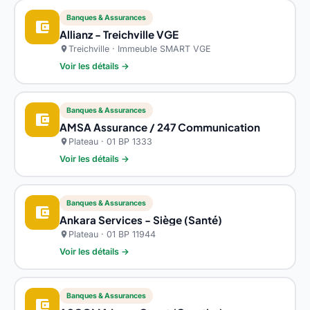
Banques & Assurances
account_balance_wallet
Allianz - Treichville VGE
Treichville · Immeuble SMART VGE
location_on
Voir les détails →
Banques & Assurances
account_balance_wallet
AMSA Assurance / 247 Communication
Plateau · 01 BP 1333
location_on
Voir les détails →
Banques & Assurances
account_balance_wallet
Ankara Services - Siège (Santé)
Plateau · 01 BP 11944
location_on
Voir les détails →
Banques & Assurances
account_balance_wallet