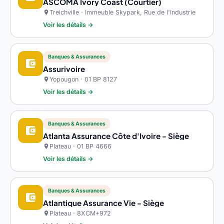
ASCOMA Ivory Coast (Courtier)
Treichville · Immeuble Skypark, Rue de l'Industrie
location_on
Voir les détails →
Banques & Assurances
account_balance_wallet
Assurivoire
Yopougon · 01 BP 8127
location_on
Voir les détails →
Banques & Assurances
account_balance_wallet
Atlanta Assurance Côte d'Ivoire - Siège
Plateau · 01 BP 4666
location_on
Voir les détails →
Banques & Assurances
account_balance_wallet
Atlantique Assurance Vie - Siège
Plateau · 8XCM+972
location_on