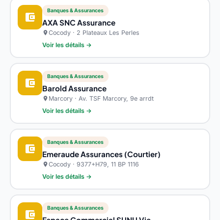
Banques & Assurances
account_balance_wallet
AXA SNC Assurance
Cocody · 2 Plateaux Les Perles
location_on
Voir les détails →
Banques & Assurances
account_balance_wallet
Barold Assurance
Marcory · Av. TSF Marcory, 9e arrdt
location_on
Voir les détails →
Banques & Assurances
account_balance_wallet
Emeraude Assurances (Courtier)
Cocody · 9377+H79, 11 BP 1116
location_on
Voir les détails →
Banques & Assurances
account_balance_wallet
Espace Commercial SUNU Vie