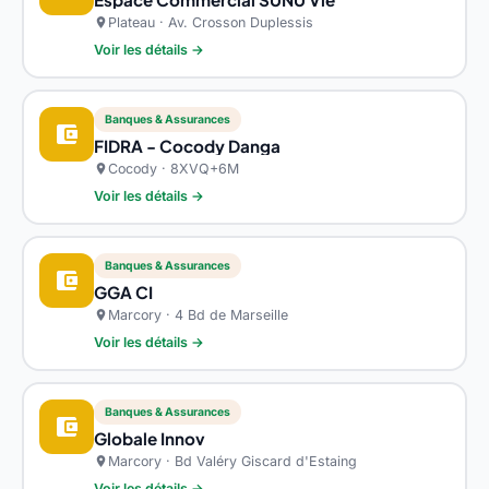
Plateau · Av. Crosson Duplessis
location_on
Voir les détails →
Banques & Assurances
account_balance_wallet
FIDRA - Cocody Danga
Cocody · 8XVQ+6M
location_on
Voir les détails →
Banques & Assurances
account_balance_wallet
GGA CI
Marcory · 4 Bd de Marseille
location_on
Voir les détails →
Banques & Assurances
account_balance_wallet
Globale Innov
Marcory · Bd Valéry Giscard d'Estaing
location_on
Voir les détails →