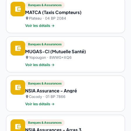
Banques & Assurances
account_balance_wallet
MATCA (Taxis Compteurs)
Plateau · 04 BP 2084
location_on
Voir les détails →
Banques & Assurances
account_balance_wallet
MUGAS-CI (Mutuelle Santé)
Yopougon · 8WWG+XQ6
location_on
Voir les détails →
Banques & Assurances
account_balance_wallet
NSIA Assurance - Angré
Cocody · 01 BP 7866
location_on
Voir les détails →
Banques & Assurances
account_balance_wallet
NSIA Assurances - Arras 3