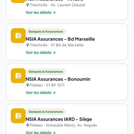
Treichville · Av. Laurent Clouzet
location_on
Voir les détails →
Banques & Assurances
account_balance_wallet
NSIA Assurances - Bd Marseille
Treichville · 01 Bd de Marseille
location_on
Voir les détails →
Banques & Assurances
account_balance_wallet
NSIA Assurances - Bonoumin
Plateau · 01 BP 1571
location_on
Voir les détails →
Banques & Assurances
account_balance_wallet
NSIA Assurances IARD - Siège
Plateau · Immeuble Manzi, Av. Noguès
location_on
Voir les détails →