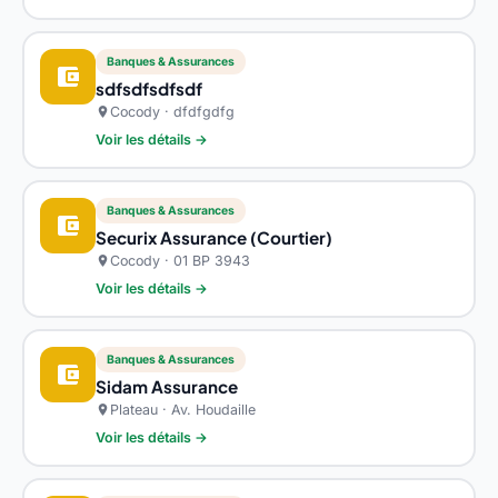
Banques & Assurances
account_balance_wallet
sdfsdfsdfsdf
Cocody · dfdfgdfg
location_on
Voir les détails →
Banques & Assurances
account_balance_wallet
Securix Assurance (Courtier)
Cocody · 01 BP 3943
location_on
Voir les détails →
Banques & Assurances
account_balance_wallet
Sidam Assurance
Plateau · Av. Houdaille
location_on
Voir les détails →