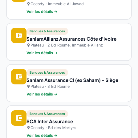
Cocody · Immeuble Al Jawad
location_on
Voir les détails →
Banques & Assurances
account_balance_wallet
SanlamAllianz Assurances Côte d'Ivoire
Plateau · 2 Bd Roume, Immeuble Allianz
location_on
Voir les détails →
Banques & Assurances
account_balance_wallet
Sanlam Assurance CI (ex Saham) - Siège
Plateau · 3 Bd Roume
location_on
Voir les détails →
Banques & Assurances
account_balance_wallet
SCA Inter Assurance
Cocody · Bd des Martyrs
location_on
Voir les détails →