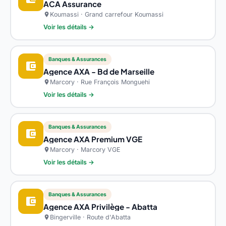
ACA Assurance
Koumassi · Grand carrefour Koumassi
location_on
Voir les détails →
Banques & Assurances
account_balance_wallet
Agence AXA - Bd de Marseille
Marcory · Rue François Monguehi
location_on
Voir les détails →
Banques & Assurances
account_balance_wallet
Agence AXA Premium VGE
Marcory · Marcory VGE
location_on
Voir les détails →
Banques & Assurances
account_balance_wallet
Agence AXA Privilège - Abatta
Bingerville · Route d'Abatta
location_on