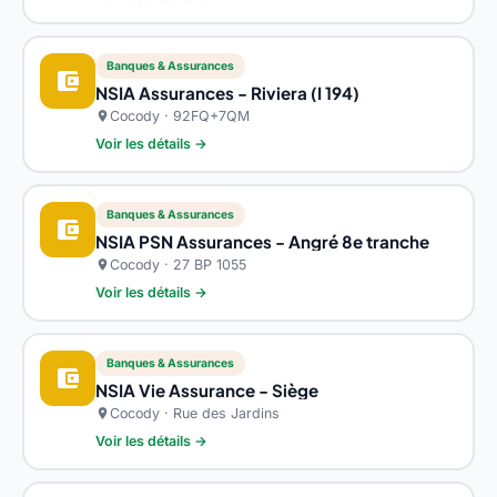
Banques & Assurances
account_balance_wallet
NSIA Assurances - Riviera (I 194)
Cocody · 92FQ+7QM
location_on
Voir les détails →
Banques & Assurances
account_balance_wallet
NSIA PSN Assurances - Angré 8e tranche
Cocody · 27 BP 1055
location_on
Voir les détails →
Banques & Assurances
account_balance_wallet
NSIA Vie Assurance - Siège
Cocody · Rue des Jardins
location_on
Voir les détails →