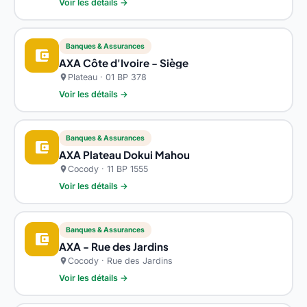
Voir les détails →
Banques & Assurances
account_balance_wallet
AXA Côte d'Ivoire - Siège
Plateau · 01 BP 378
location_on
Voir les détails →
Banques & Assurances
account_balance_wallet
AXA Plateau Dokui Mahou
Cocody · 11 BP 1555
location_on
Voir les détails →
Banques & Assurances
account_balance_wallet
AXA - Rue des Jardins
Cocody · Rue des Jardins
location_on
Voir les détails →