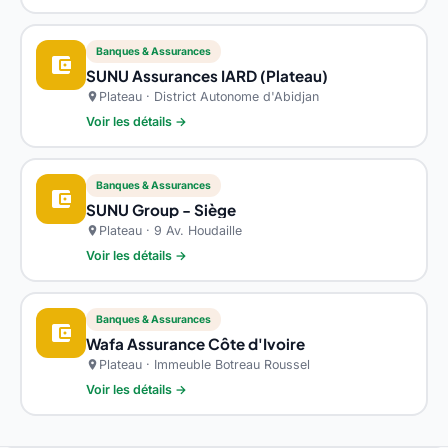
Banques & Assurances
account_balance_wallet
SUNU Assurances IARD (Plateau)
Plateau · District Autonome d'Abidjan
location_on
Voir les détails →
Banques & Assurances
account_balance_wallet
SUNU Group - Siège
Plateau · 9 Av. Houdaille
location_on
Voir les détails →
Banques & Assurances
account_balance_wallet
Wafa Assurance Côte d'Ivoire
Plateau · Immeuble Botreau Roussel
location_on
Voir les détails →