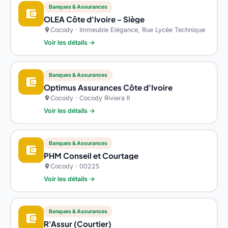
Banques & Assurances
account_balance_wallet
OLEA Côte d'Ivoire - Siège
Cocody · Immeuble Elégance, Rue Lycée Technique
location_on
Voir les détails →
Banques & Assurances
account_balance_wallet
Optimus Assurances Côte d'Ivoire
Cocody · Cocody Riviera II
location_on
Voir les détails →
Banques & Assurances
account_balance_wallet
PHM Conseil et Courtage
Cocody · 00225
location_on
Voir les détails →
Banques & Assurances
account_balance_wallet
R'Assur (Courtier)