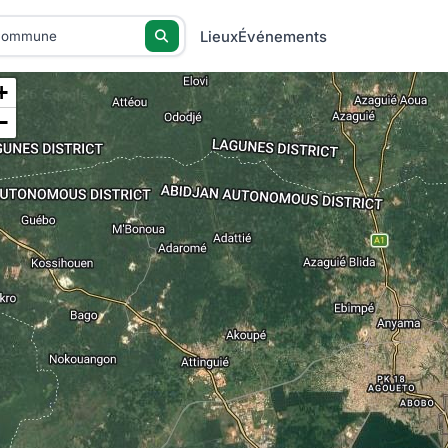
Lieux
Événements
+
−