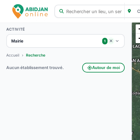
ACTIVITÉ
Mairie
close
1
Accueil
›
Recherche
Aucun établissement trouvé.
my_location
Autour de moi