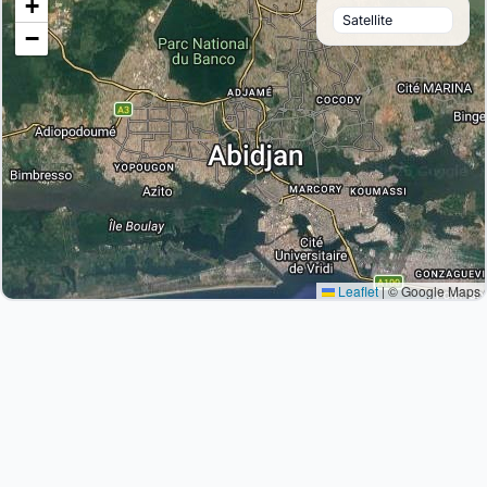
+
−
Leaflet
|
© Google Maps