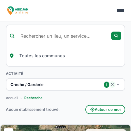
ACTIVITÉ
Crèche / Garderie
close
1
Accueil
›
Recherche
Aucun établissement trouvé.
my_location
Autour de moi