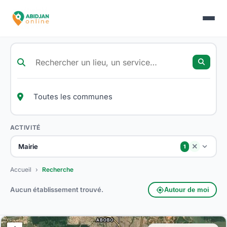
ACTIVITÉ
Mairie
close
1
Accueil
›
Recherche
Aucun établissement trouvé.
my_location
Autour de moi