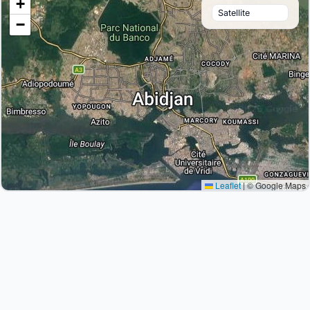
+
−
Leaflet
|
© Google Maps