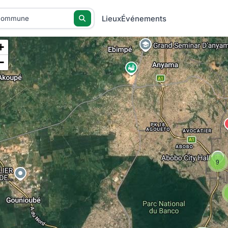
Lieux
Événements
+
−
9