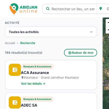
ACTIVITÉ
Toutes les activités
Accueil
›
Recherche
194 résultat(s) trouvé(s)
my_location
Autour de moi
Banques & Assurances
account_balance_wallet
ACA Assurance
Koumassi · Grand carrefour Koumassi
location_on
Voir les détails →
Banques & Assurances
account_balance_wallet
ADEC SA