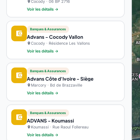
Cocody · 06 BP 2716
location_on
Voir les détails →
Banques & Assurances
account_balance_wallet
Advans - Cocody Vallon
Cocody · Résidence Les Vallons
location_on
Voir les détails →
Banques & Assurances
account_balance_wallet
Advans Côte d'Ivoire - Siège
Marcory · Bd de Brazzaville
location_on
Voir les détails →
Banques & Assurances
account_balance_wallet
ADVANS - Koumassi
Koumassi · Rue Raoul Follereau
location_on
Voir les détails →