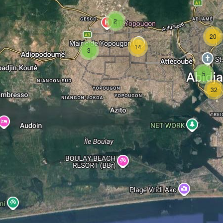
2
20
14
3
5
32